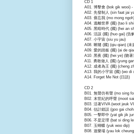
CD 1
A01. 博擊會 (bok gik wo
A02. 先發制人 (sin faat j
A03. 毋忘我 (mo mong ngoh
A04. 逃離世界 (國) (tao li shi
A05. 黑暗時代 (國) (hei an shi
A06. 活該 (國) (huo gai) (告
A07. 小宇宙 (siu yu jau)
A08. 鞦韆 (國) (qiu qian) (
A09. 愛的蹺板 (國) (ai de qia
A10. 黑夜 (國) (hei ye) (吻
A11. 勇敢做人 (國) (yung ga
A12. 成者為王 (國) (cheng
A13. 我的小宇宙 (國) (wo di xi
A14. Forget Me Not (日語)
CD 2
B01. 無聲仿有聲 (mo sing fon
B02. 末世紀的呼聲 (moot sai ge
B03. 活著VIVA (woot jeuk V
B04. 估計錯誤 (goo gai choh
B05. 一擊即中 (yat gik jik ju
B06. 不是定理 (bat si ding lei
B07. 玉蝴蝶 (yuk woo dip)
B08. 遊樂場 (yau lok cheung