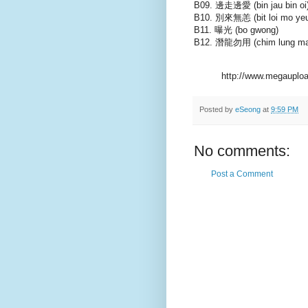
B09. 邊走邊愛 (bin jau bin oi
B10. 別來無恙 (bit loi mo ye
B11. 曝光 (bo gwong)
B12. 潛龍勿用 (chim lung ma
http://www.megaupl
Posted by
eSeong
at
9:59 PM
No comments:
Post a Comment