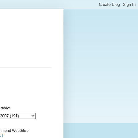
rchive
mend WebSite :-
CT