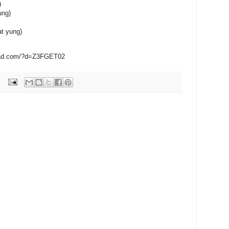
)
ung)
t yung)
oad.com/?d=Z3FGET02