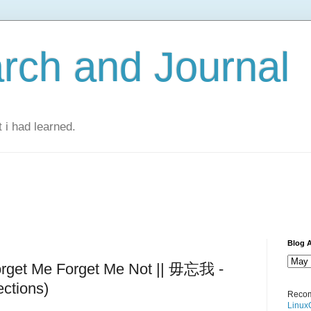
rch and Journal
 i had learned.
Blog A
Forget Me Forget Me Not || 毋忘我 -
ctions)
Recom
Linux